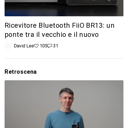
Ricevitore Bluetooth FiiO BR13: un
ponte tra il vecchio e il nuovo
David Lee
105 like
105
31 commenti
31
Retroscena