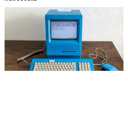
Il fascino indimenticabile dei primi
Mac
David Lee
95 like
95
37 commenti
37