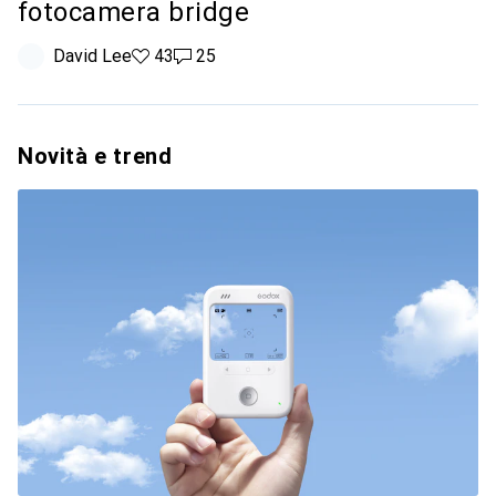
fotocamera bridge
David Lee
43 like
43
25 commenti
25
Novità e trend