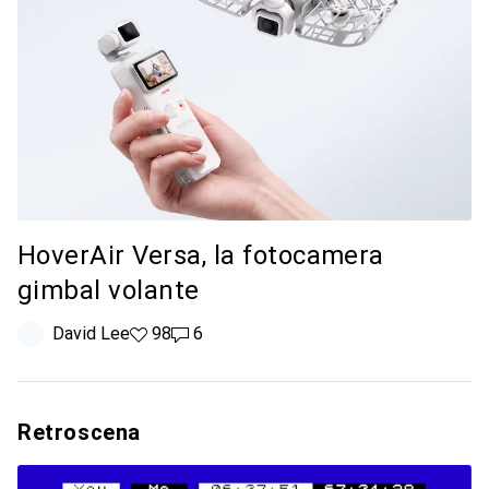
HoverAir Versa, la fotocamera
gimbal volante
David Lee
98 like
98
6 commenti
6
Retroscena