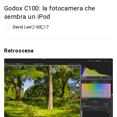
Godox C100: la fotocamera che
sembra un iPod
David Lee
60 like
60
7 commenti
7
Retroscena