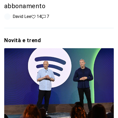
abbonamento
David Lee
14 like
14
7 commenti
7
Novità e trend