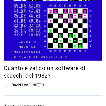
Quanto è valido un software di
scacchi del 1982?
David Lee
80 like
80
9 commenti
9