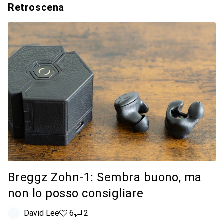
Retroscena
Breggz Zohn-1: Sembra buono, ma
non lo posso consigliare
David Lee
6 like
6
2 commenti
2