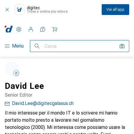
digitec
Vai all'app
Trova e ordina più veloce
Impostazioni
Conto cliente
Liste di confronto
Liste dei desideri
Carrello
Categoria Navigazione
Menu
Cerca
David Lee
Senior Editor
David.Lee@digitecgalaxus.ch
Il mio interesse per il mondo IT e lo scrivere mi hanno
portato molto presto a lavorare nel giornalismo
tecnologico (2000). Mi interessa come possiamo usare la