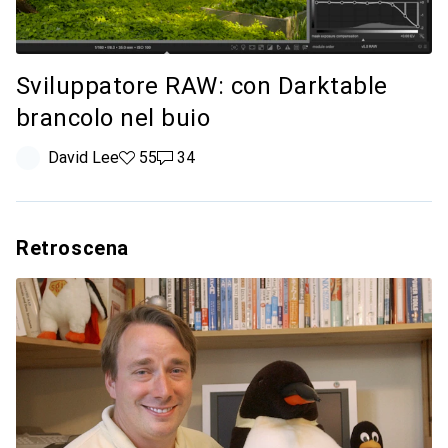
Sviluppatore RAW: con Darktable
brancolo nel buio
David Lee
55 like
55
34 commenti
34
Retroscena