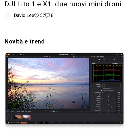
DJI Lito 1 e X1: due nuovi mini droni
David Lee
52 like
52
8 commenti
8
Novità e trend