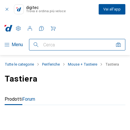
digitec
Vai all'app
Trova e ordina più veloce
Impostazioni
Conto cliente
Liste di confronto
Liste dei desideri
Carrello
Categoria Navigazione
Menu
Cerca
Tutte le categorie
Periferiche
Mouse + Tastiere
Tastiera
Tastiera
Prodotti
Forum