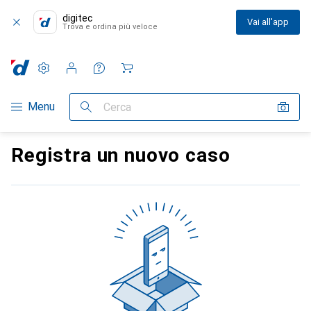
digitec
Vai all'app
Trova e ordina più veloce
Impostazioni
Conto cliente
Liste di confronto
Liste dei desideri
Carrello
Categoria Navigazione
Menu
Cerca
Registra un nuovo caso