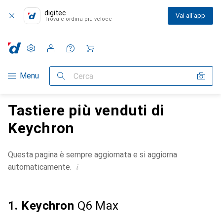
digitec
Vai all'app
Trova e ordina più veloce
Impostazioni
Conto cliente
Liste di confronto
Liste dei desideri
Carrello
Categoria Navigazione
Menu
Cerca
Tastiere più venduti di
Keychron
Questa pagina è sempre aggiornata e si aggiorna
i
automaticamente.
1. Keychron
Q6 Max