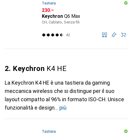
Tastiera
CHF
230.–
Keychron
Q6 Max
CH, Cablato, Senza fili
42
2. Keychron
K4 HE
La Keychron K4 HE è una tastiera da gaming
meccanica wireless che si distingue per il suo
layout compatto al 96% in formato ISO-CH. Unisce
funzionalità e design
più
Tastiera