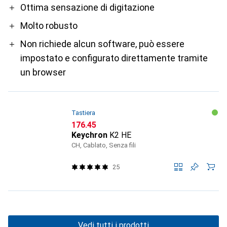
Pro
Ottima sensazione di digitazione
Molto robusto
Non richiede alcun software, può essere
impostato e configurato direttamente tramite
un browser
Tastiera
CHF
176.45
Keychron
K2 HE
CH, Cablato, Senza fili
25
Vedi tutti i prodotti