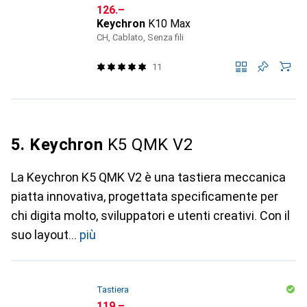
CHF
126.–
Keychron
K10 Max
CH, Cablato, Senza fili
11
5. Keychron
K5 QMK V2
La Keychron K5 QMK V2 è una tastiera meccanica
piatta innovativa, progettata specificamente per
chi digita molto, sviluppatori e utenti creativi. Con il
suo layout
più
Tastiera
CHF
119.–