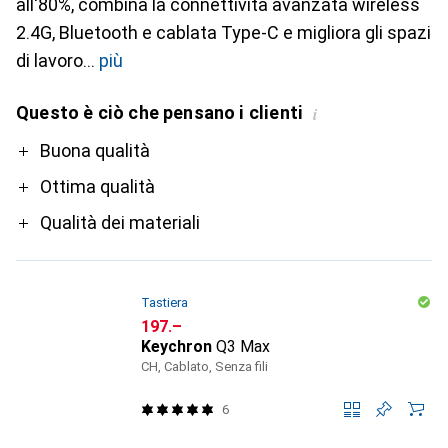
all'80%, combina la connettività avanzata wireless
2.4G, Bluetooth e cablata Type-C e migliora gli spazi
di lavoro
più
Questo è ciò che pensano i clienti
i
Pro
Buona qualità
Ottima qualità
Qualità dei materiali
Tastiera
CHF
197.–
Keychron
Q3 Max
CH, Cablato, Senza fili
6