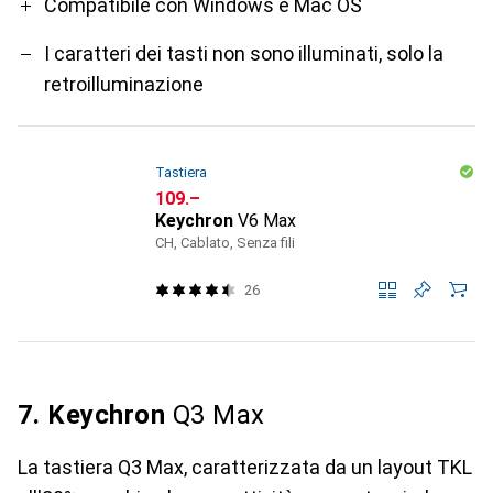
Compatibile con Windows e Mac OS
I caratteri dei tasti non sono illuminati, solo la
retroilluminazione
Tastiera
CHF
109.–
Keychron
V6 Max
CH, Cablato, Senza fili
26
7. Keychron
Q3 Max
La tastiera Q3 Max, caratterizzata da un layout TKL