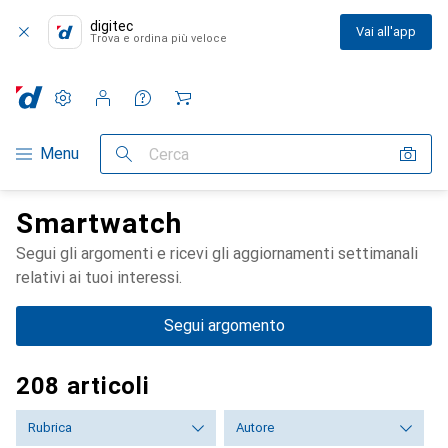
digitec
Vai all'app
Trova e ordina più veloce
Impostazioni
Conto cliente
Liste di confronto
Liste dei desideri
Carrello
Categoria Navigazione
Menu
Cerca
Smartwatch
Segui gli argomenti e ricevi gli aggiornamenti settimanali
relativi ai tuoi interessi.
Segui argomento
208 articoli
Rubrica
Autore