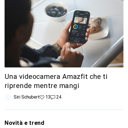
Una videocamera Amazfit che ti
riprende mentre mangi
Siri Schubert
13 like
13
24 commenti
24
Novità e trend