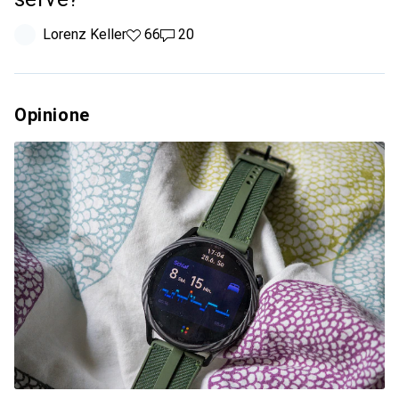
Lorenz Keller
66 like
66
20 commenti
20
Opinione