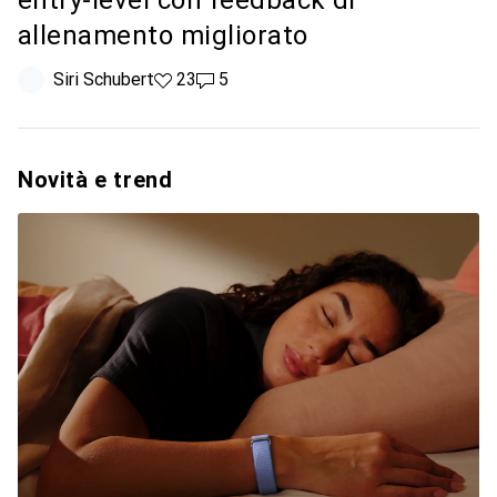
entry-level con feedback di
allenamento migliorato
Siri Schubert
23 like
23
5 commenti
5
Novità e trend