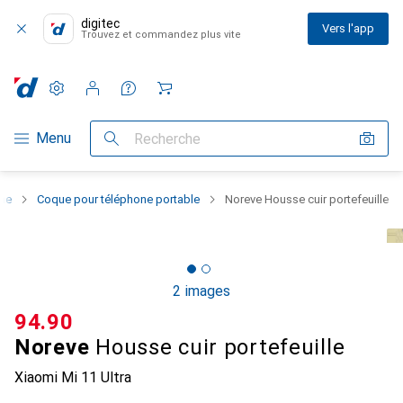
digitec
Vers l'app
Trouvez et commandez plus vite
Paramètres
Compte client
Listes de comparaison
Listes d'envies
Panier
Navigation par catégorie
Menu
Recherche
one
Coque pour téléphone portable
Noreve Housse cuir portefeuille
2 images
CHF
94.90
Noreve
Housse cuir portefeuille
Xiaomi Mi 11 Ultra