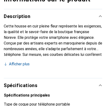
Description
Cette housse en cuir pleine fleur représente les exigences,
la qualité et le savoir-faire de la boutique française
Noreve. Elle protège votre smartphone avec élégance.
Conçue par des artisans experts en maroquinerie depuis de
nombreuses années, elle s'adapte parfaitement à votre
téléphone. Sur mesure, ses courbes délicates lui confèrent
une véritable seconde peau. Elle devient un accessoire
Afficher plus
chic et indispensable pour votre smartphone. Reconnaître
internationalement pour ses produits de haute qualité, la
marque Noreve est un choix sûr pour une clientèle
exigeante.
Spécifications
Spécifications principales
Type de coque pour téléphone portable