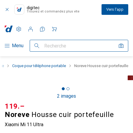
digitec
Vers l'app
Trouvez et commandez plus vite
Paramètres
Compte client
Listes de comparaison
Listes d'envies
Panier
Navigation par catégorie
Menu
Recherche
one
Coque pour téléphone portable
Noreve Housse cuir portefeuille
2 images
CHF
119.–
Noreve
Housse cuir portefeuille
Xiaomi Mi 11 Ultra