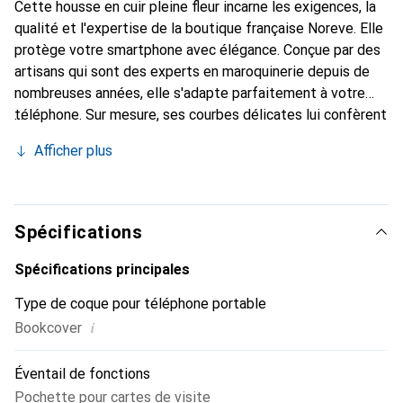
Cette housse en cuir pleine fleur incarne les exigences, la
qualité et l'expertise de la boutique française Noreve. Elle
protège votre smartphone avec élégance. Conçue par des
artisans qui sont des experts en maroquinerie depuis de
nombreuses années, elle s'adapte parfaitement à votre
téléphone. Sur mesure, ses courbes délicates lui confèrent
une véritable seconde peau. Elle devient l'accessoire chic
Afficher plus
et indispensable de votre smartphone. La marque Noreve
est reconnue internationalement pour ses produits de
haute qualité et constitue un choix sûr pour une clientèle
exigeante.
Spécifications
Spécifications principales
Type de coque pour téléphone portable
i
Bookcover
Éventail de fonctions
Pochette pour cartes de visite