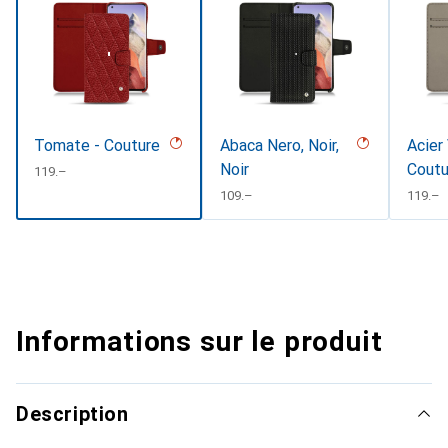
Tomate - Couture
Abaca Nero, Noir,
Acier
Noir
Coutu
CHF
119.–
CHF
109.–
CHF
119.–
Informations sur le produit
Description