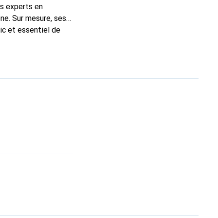
ns experts en
ne. Sur mesure, ses
ic et essentiel de
 la marque Noreve est