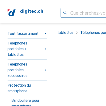
Recherche
Navigation par catégorie
timent
Téléphones portables + tablettes
Téléphones por
Tout l'assortiment
Téléphones
portables +
tablettes
Téléphones
portables :
accessoires
Protection du
smartphone
Bandoulière pour