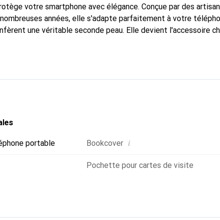
protège votre smartphone avec élégance. Conçue par des artisa
nombreuses années, elle s'adapte parfaitement à votre télépho
nfèrent une véritable seconde peau. Elle devient l'accessoire ch
naître internationalement pour ses produits de haute qualité,
ientèle exigeante.
ales
i
éphone portable
Bookcover
Pochette pour cartes de visite