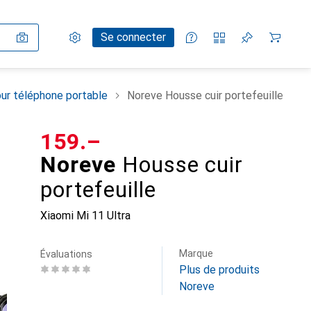
Paramètres
Compte client
Listes de comparaison
Listes d'envies
Panier
Se connecter
ur téléphone portable
Noreve Housse cuir portefeuille
CHF
159.–
Noreve
Housse cuir
portefeuille
Xiaomi Mi 11 Ultra
Marque
Évaluations
Plus de produits
Noreve