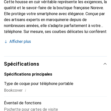
Cette housse en cuir véritable représente les exigences, la
qualité et le savoir-faire de la boutique française Noreve.
Elle protège votre smartphone avec élégance. Conçue par
des artisans experts en maroquinerie depuis de
nombreuses années, elle s'adapte parfaitement à votre
téléphone. Sur mesure, ses courbes délicates lui confèrent
une véritable seconde peau. Elle devient l'accessoire chic
Afficher plus
et indispensable pour votre smartphone. Reconnaître
internationalement pour ses produits de haute qualité, la
marque Noreve est un choix sûr pour une clientèle
exigeante.
Spécifications
Spécifications principales
Type de coque pour téléphone portable
i
Bookcover
Éventail de fonctions
Pochette pour cartes de visite