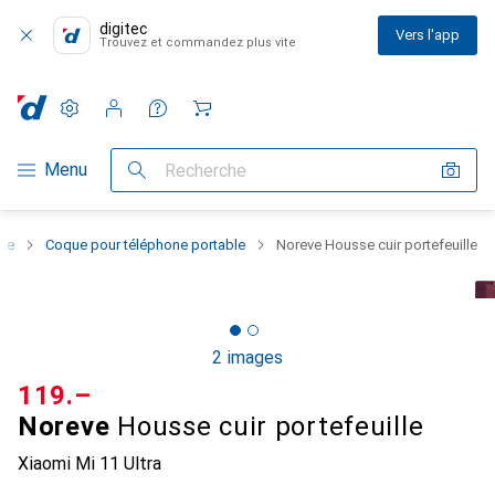
digitec
Vers l'app
Trouvez et commandez plus vite
Paramètres
Compte client
Listes de comparaison
Listes d'envies
Panier
Navigation par catégorie
Menu
Recherche
one
Coque pour téléphone portable
Noreve Housse cuir portefeuille
2 images
CHF
119.–
Noreve
Housse cuir portefeuille
Xiaomi Mi 11 Ultra