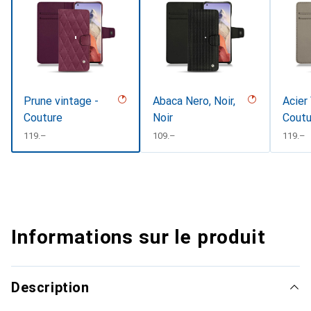
Prune vintage -
Abaca Nero, Noir,
Acier
Couture
Noir
Coutu
CHF
119.–
CHF
109.–
CHF
119.–
Informations sur le produit
Description