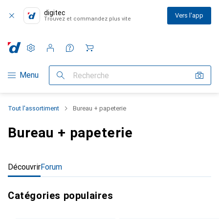
digitec
Vers l'app
Trouvez et commandez plus vite
Paramètres
Compte client
Listes de comparaison
Listes d'envies
Panier
Navigation par catégorie
Menu
Recherche
Tout l'assortiment
Bureau + papeterie
Bureau + papeterie
Découvrir
Forum
Catégories populaires