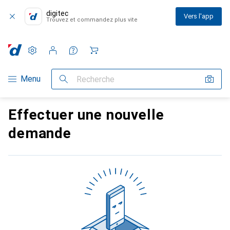
digitec
Vers l'app
Trouvez et commandez plus vite
Paramètres
Compte client
Listes de comparaison
Listes d'envies
Panier
Navigation par catégorie
Menu
Recherche
Effectuer une nouvelle
demande