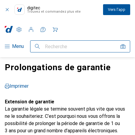
digitec
Vers l'app
Trouvez et commandez plus vite
Paramètres
Compte client
Listes de comparaison
Listes d'envies
Panier
Navigation par catégorie
Menu
Recherche
Prolongations de garantie
Imprimer
Extension de garantie
La garantie légale se termine souvent plus vite que vous
ne le souhaiteriez. C’est pourquoi nous vous offrons la
possibilité de prolonger la période de garantie de 1 ou
3 ans pour un grand nombre d’appareils électroniques.