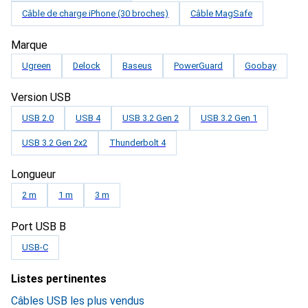
Câble de charge iPhone (30 broches)
Câble MagSafe
Marque
Ugreen
Delock
Baseus
PowerGuard
Goobay
Version USB
USB 2.0
USB 4
USB 3.2 Gen 2
USB 3.2 Gen 1
USB 3.2 Gen 2x2
Thunderbolt 4
Longueur
2 m
1 m
3 m
Port USB B
USB-C
Listes pertinentes
Câbles USB les plus vendus