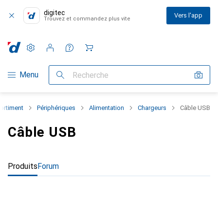
digitec
Vers l'app
Trouvez et commandez plus vite
Paramètres
Compte client
Listes de comparaison
Listes d'envies
Panier
Navigation par catégorie
Menu
Recherche
sortiment
Périphériques
Alimentation
Chargeurs
Câble USB
Câble USB
Produits
Forum