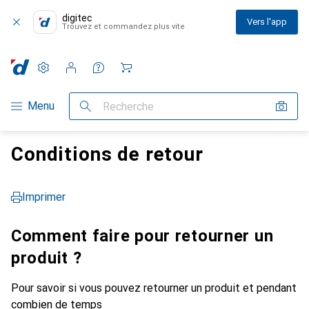
digitec
Vers l'app
Trouvez et commandez plus vite
Paramètres
Compte client
Listes de comparaison
Listes d'envies
Panier
Navigation par catégorie
Menu
Recherche
Conditions de retour
Imprimer
Comment faire pour retourner un
produit ?
Pour savoir si vous pouvez retourner un produit et pendant
combien de temps