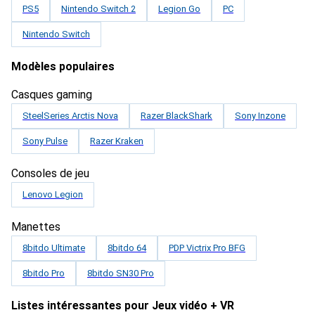
PS5
Nintendo Switch 2
Legion Go
PC
Nintendo Switch
Modèles populaires
Casques gaming
SteelSeries Arctis Nova
Razer BlackShark
Sony Inzone
Sony Pulse
Razer Kraken
Consoles de jeu
Lenovo Legion
Manettes
8bitdo Ultimate
8bitdo 64
PDP Victrix Pro BFG
8bitdo Pro
8bitdo SN30 Pro
Listes intéressantes pour Jeux vidéo + VR