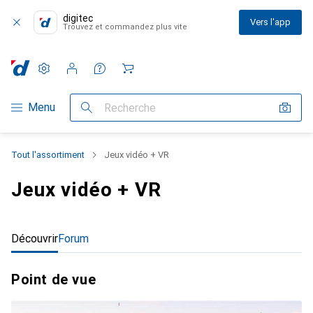
digitec
Vers l'app
Trouvez et commandez plus vite
Paramètres
Compte client
Listes de comparaison
Listes d'envies
Panier
Navigation par catégorie
Menu
Recherche
Tout l'assortiment
Jeux vidéo + VR
Jeux vidéo + VR
Découvrir
Forum
Point de vue