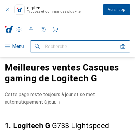
digitec
Vers l'app
Trouvez et commandez plus vite
Paramètres
Compte client
Listes de comparaison
Listes d'envies
Panier
Navigation par catégorie
Menu
Recherche
Meilleures ventes Casques
gaming de Logitech G
Cette page reste toujours à jour et se met
i
automatiquement à jour.
1. Logitech G
G733 Lightspeed