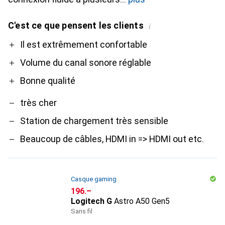
C'est ce que pensent les clients
i
Pro
Contre
Il est extrêmement confortable
Volume du canal sonore réglable
Bonne qualité
très cher
Station de chargement très sensible
Beaucoup de câbles, HDMI in => HDMI out etc.
Casque gaming
CHF
196.–
Logitech G
Astro A50 Gen5
Sans fil