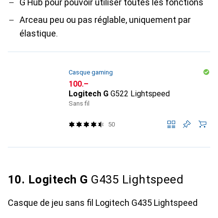
G Hub pour pouvoir utiliser toutes les fonctions
Arceau peu ou pas réglable, uniquement par
élastique.
Casque gaming
CHF
100.–
Logitech G
G522 Lightspeed
Sans fil
50
10. Logitech G
G435 Lightspeed
Casque de jeu sans fil Logitech G435 Lightspeed