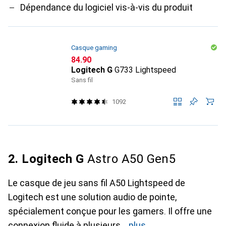
Dépendance du logiciel vis-à-vis du produit
Casque gaming
CHF
84.90
Logitech G
G733 Lightspeed
Sans fil
1092
2. Logitech G
Astro A50 Gen5
Le casque de jeu sans fil A50 Lightspeed de
Logitech est une solution audio de pointe,
spécialement conçue pour les gamers. Il offre une
connexion fluide à plusieurs
plus