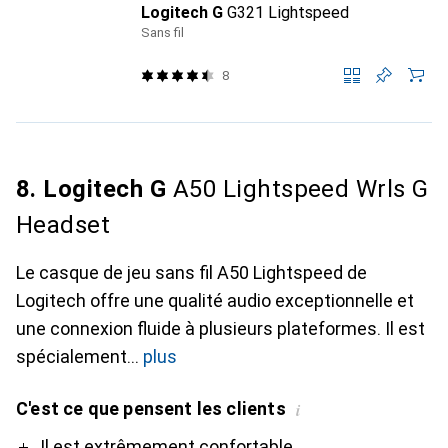
Logitech G
G321 Lightspeed
Sans fil
8
8. Logitech G
A50 Lightspeed Wrls G
Headset
Le casque de jeu sans fil A50 Lightspeed de
Logitech offre une qualité audio exceptionnelle et
une connexion fluide à plusieurs plateformes. Il est
spécialement
plus
C'est ce que pensent les clients
i
Pro
Contre
Il est extrêmement confortable