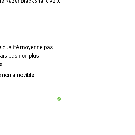
 le Razer BlackShark V2 X
 qualité moyenne pas
ais pas non plus
el
 non amovible