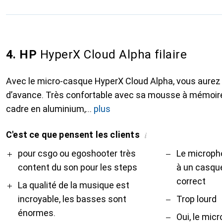
4. HP
HyperX Cloud Alpha filaire
Avec le micro-casque HyperX Cloud Alpha, vous aurez
d’avance. Très confortable avec sa mousse à mémoire 
cadre en aluminium,
plus
C'est ce que pensent les clients
i
Pro
Contre
pour csgo ou egoshooter très
Le microph
content du son pour les steps
à un casque 
correct
La qualité de la musique est
incroyable, les basses sont
Trop lourd
énormes.
Oui, le mic