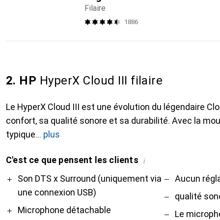
Filaire
1886
2. HP
HyperX Cloud III filaire
Le HyperX Cloud III est une évolution du légendaire Clo
confort, sa qualité sonore et sa durabilité. Avec la 
typique
plus
C'est ce que pensent les clients
i
Pro
Contre
Son DTS x Surround (uniquement via
Aucun régla
une connexion USB)
qualité so
Microphone détachable
Le microph