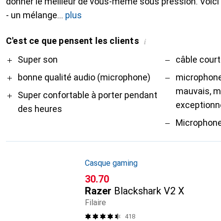
donner le meilleur de vous-même sous pression. Voici
- un mélange
plus
C'est ce que pensent les clients
i
Pro
Contre
Super son
câble court
bonne qualité audio (microphone)
microphone
mauvais, m
Super confortable à porter pendant
exceptionn
des heures
Microphone
Casque gaming
CHF
30.70
Razer
Blackshark V2 X
Filaire
418