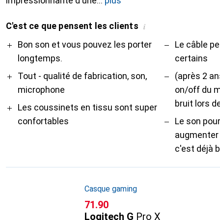
impressionnante d'une
plus
C'est ce que pensent les clients
i
Pro
Contre
Bon son et vous pouvez les porter
Le câble pe
longtemps.
certains
Tout - qualité de fabrication, son,
(après 2 an
microphone
on/off du 
bruit lors de
Les coussinets en tissu sont super
confortables
Le son pourr
augmenter 
c'est déjà
Casque gaming
CHF
71.90
Logitech G
Pro X