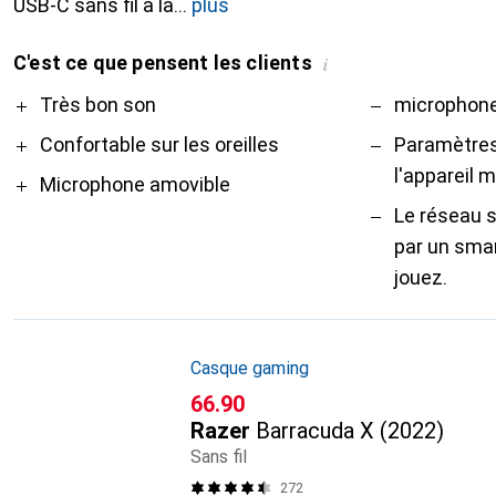
USB-C sans fil à la
plus
C'est ce que pensent les clients
i
Pro
Contre
Très bon son
microphone
Confortable sur les oreilles
Paramètres
l'appareil m
Microphone amovible
Le réseau s
par un sma
jouez.
Casque gaming
CHF
66.90
Razer
Barracuda X (2022)
Sans fil
272