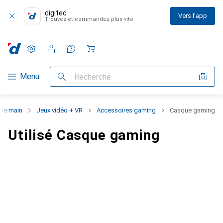
digitec
Vers l'app
Trouvez et commandez plus vite
Paramètres
Compte client
Listes de comparaison
Listes d'envies
Panier
Navigation par catégorie
Menu
Recherche
de main
Jeux vidéo + VR
Accessoires gaming
Casque gaming
Utilisé Casque gaming