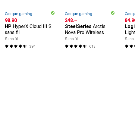
Casque gaming
Casque gaming
Casq
CHF
98.90
CHF
248.–
CHF
84.9
HP
HyperX Cloud III S
SteelSeries
Arctis
Logi
sans fil
Nova Pro Wireless
Ligh
Sans fil
Sans fil
Sans f
394
613