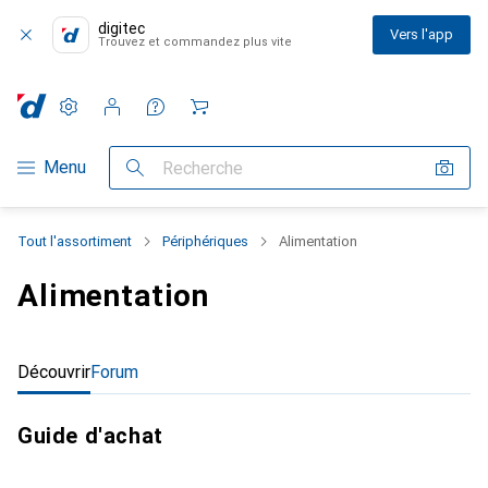
digitec
Vers l'app
Trouvez et commandez plus vite
Paramètres
Compte client
Listes de comparaison
Listes d'envies
Panier
Navigation par catégorie
Menu
Recherche
Tout l'assortiment
Périphériques
Alimentation
Alimentation
Découvrir
Forum
Guide d'achat