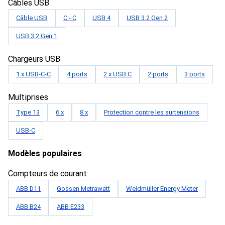
Câbles USB
Câble USB
C - C
USB 4
USB 3.2 Gen 2
USB 3.2 Gen 1
Chargeurs USB
1 x USB-C-C
4 ports
2 x USB C
2 ports
3 ports
Multiprises
Type 13
6 x
8 x
Protection contre les surtensions
USB-C
Modèles populaires
Compteurs de courant
ABB D11
Gossen Metrawatt
Weidmüller Energy Meter
ABB B24
ABB E233