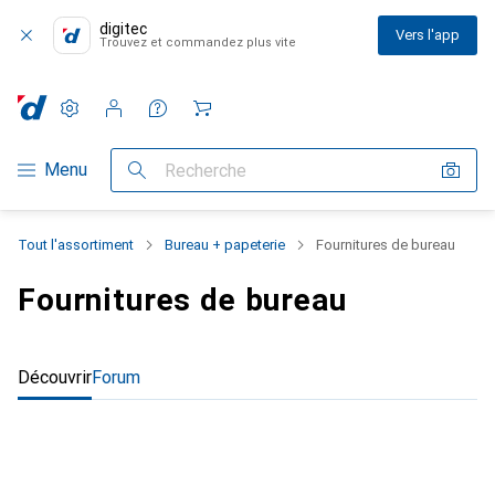
digitec
Vers l'app
Trouvez et commandez plus vite
Paramètres
Compte client
Listes de comparaison
Listes d'envies
Panier
Navigation par catégorie
Menu
Recherche
Tout l'assortiment
Bureau + papeterie
Fournitures de bureau
Fournitures de bureau
Découvrir
Forum