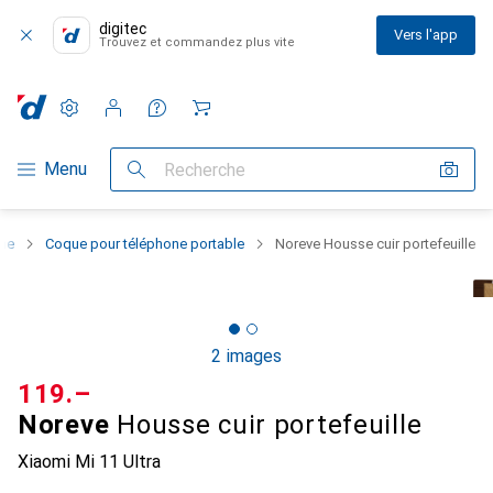
digitec
Vers l'app
Trouvez et commandez plus vite
Paramètres
Compte client
Listes de comparaison
Listes d'envies
Panier
Navigation par catégorie
Menu
Recherche
one
Coque pour téléphone portable
Noreve Housse cuir portefeuille
2 images
CHF
119.–
Noreve
Housse cuir portefeuille
Xiaomi Mi 11 Ultra