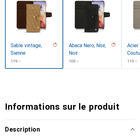
Sable vintage,
Abaca Nero, Noir,
Acier
Sienne
Noir
Coutu
CHF
119.–
CHF
109.–
CHF
119.–
Informations sur le produit
Description