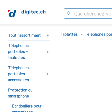
Recherche
Navigation par catégorie
timent
Téléphones portables + tablettes
Téléphones por
Tout l'assortiment
Téléphones
portables +
tablettes
Téléphones
portables :
accessoires
Protection du
smartphone
Bandoulière pour