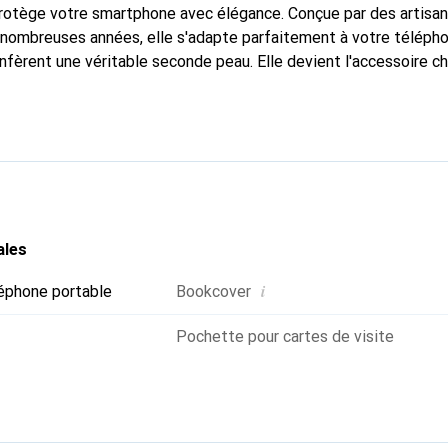
protège votre smartphone avec élégance. Conçue par des artisa
nombreuses années, elle s'adapte parfaitement à votre télépho
nfèrent une véritable seconde peau. Elle devient l'accessoire ch
Reconnaître internationalement pour ses produits de haute qual
 pour une clientèle exigeante.
ales
i
éphone portable
Bookcover
Pochette pour cartes de visite