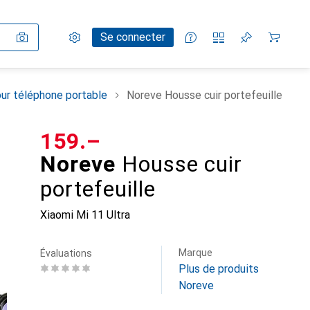
Paramètres
Compte client
Listes de comparaison
Listes d'envies
Panier
Se connecter
ur téléphone portable
Noreve Housse cuir portefeuille
CHF
159.–
Noreve
Housse cuir
portefeuille
Xiaomi Mi 11 Ultra
Marque
Évaluations
Plus de produits
Noreve