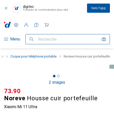
digitec
Vers l'app
Trouvez et commandez plus vite
Paramètres
Compte client
Listes de comparaison
Listes d'envies
Panier
Navigation par catégorie
Menu
Recherche
one
Coque pour téléphone portable
Noreve Housse cuir portefeuille
2 images
CHF
73.90
Noreve
Housse cuir portefeuille
Xiaomi Mi 11 Ultra