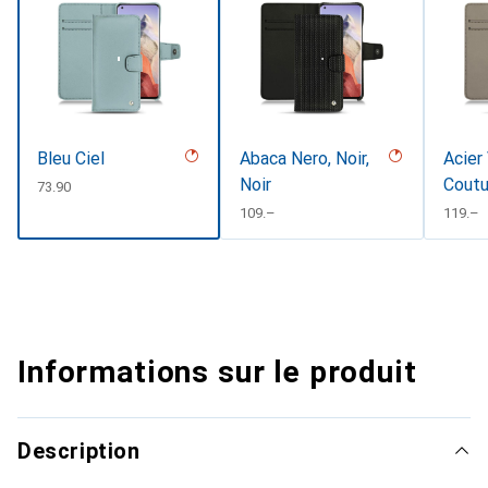
Bleu Ciel
Abaca Nero, Noir,
Acier
Noir
Coutu
CHF
73.90
CHF
109.–
CHF
119.–
Informations sur le produit
Description