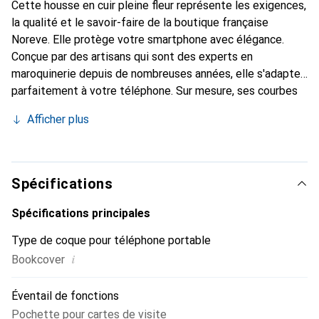
Cette housse en cuir pleine fleur représente les exigences,
la qualité et le savoir-faire de la boutique française
Noreve. Elle protège votre smartphone avec élégance.
Conçue par des artisans qui sont des experts en
maroquinerie depuis de nombreuses années, elle s'adapte
parfaitement à votre téléphone. Sur mesure, ses courbes
délicates lui confèrent une véritable seconde peau. Elle
Afficher plus
devient l'accessoire chic et indispensable pour votre
smartphone. Reconnaître internationalement pour ses
produits de haute qualité, la marque Noreve est un choix
sûr pour une clientèle exigeante.
Spécifications
Spécifications principales
Type de coque pour téléphone portable
i
Bookcover
Éventail de fonctions
Pochette pour cartes de visite