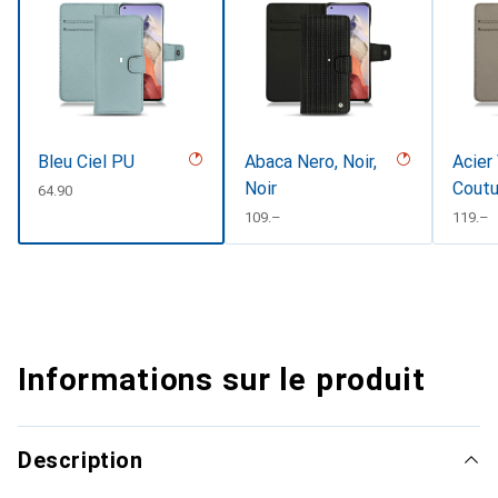
Bleu Ciel PU
Abaca Nero, Noir,
Acier
Noir
Coutu
CHF
64.90
CHF
109.–
CHF
119.–
Informations sur le produit
Description