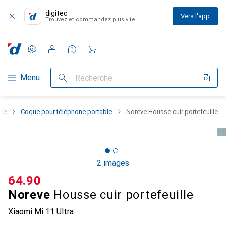
digitec
Vers l'app
Trouvez et commandez plus vite
Paramètres
Compte client
Listes de comparaison
Listes d'envies
Panier
Navigation par catégorie
Menu
Recherche
one
Coque pour téléphone portable
Noreve Housse cuir portefeuille
2 images
CHF
64.90
Noreve
Housse cuir portefeuille
Xiaomi Mi 11 Ultra