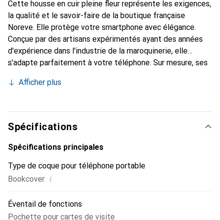
Cette housse en cuir pleine fleur représente les exigences,
la qualité et le savoir-faire de la boutique française
Noreve. Elle protège votre smartphone avec élégance.
Conçue par des artisans expérimentés ayant des années
d'expérience dans l'industrie de la maroquinerie, elle
s'adapte parfaitement à votre téléphone. Sur mesure, ses
courbes délicates lui confèrent une véritable seconde
Afficher plus
peau. Elle devient l'accessoire chic et indispensable pour
votre smartphone. Reconnaissante à l'international pour
ses produits de haute qualité, la marque Noreve est un
choix fiable pour une clientèle exigeante.
Spécifications
Spécifications principales
Type de coque pour téléphone portable
i
Bookcover
Éventail de fonctions
Pochette pour cartes de visite