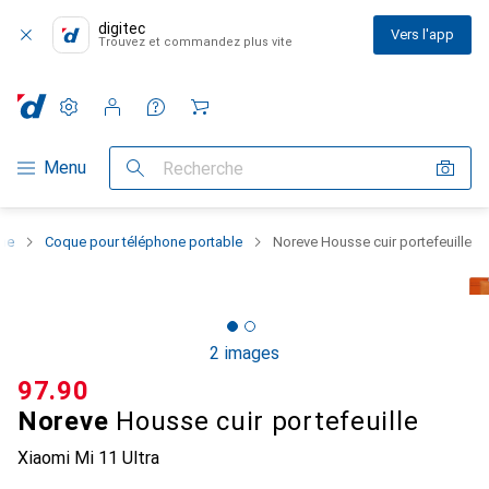
digitec
Vers l'app
Trouvez et commandez plus vite
Paramètres
Compte client
Listes de comparaison
Listes d'envies
Panier
Navigation par catégorie
Menu
Recherche
one
Coque pour téléphone portable
Noreve Housse cuir portefeuille
2 images
CHF
97.90
Noreve
Housse cuir portefeuille
Xiaomi Mi 11 Ultra