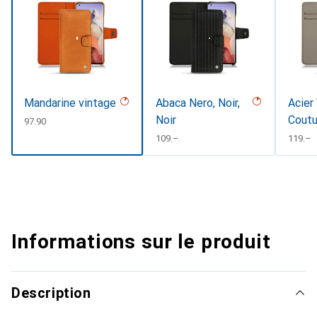
Mandarine vintage
Abaca Nero, Noir,
Acier
Noir
Coutu
CHF
97.90
CHF
109.–
CHF
119.–
Informations sur le produit
Description