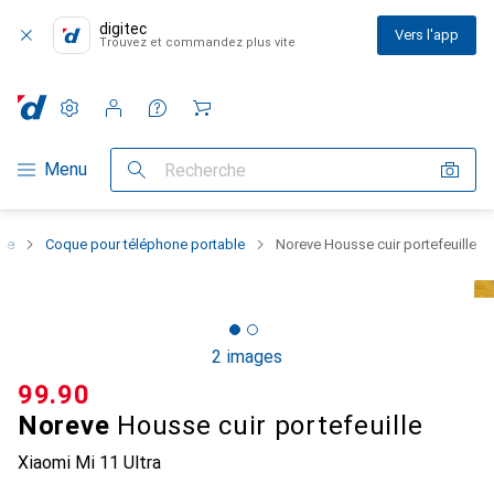
digitec
Vers l'app
Trouvez et commandez plus vite
Paramètres
Compte client
Listes de comparaison
Listes d'envies
Panier
Navigation par catégorie
Menu
Recherche
one
Coque pour téléphone portable
Noreve Housse cuir portefeuille
2 images
CHF
99.90
Noreve
Housse cuir portefeuille
Xiaomi Mi 11 Ultra