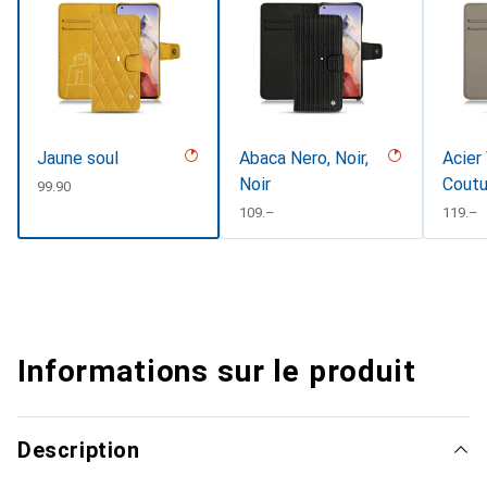
Jaune soul
Abaca Nero, Noir,
Acier
Noir
Coutu
CHF
99.90
CHF
109.–
CHF
119.–
Informations sur le produit
Description