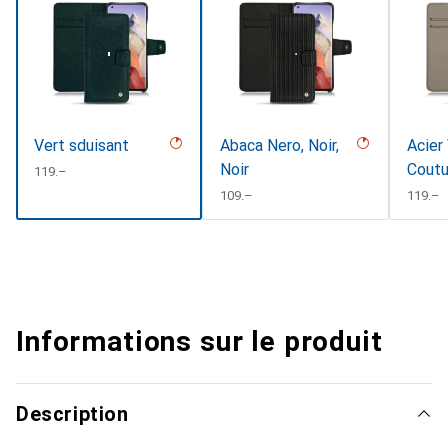
Vert sduisant
Abaca Nero, Noir,
Acier
Noir
Coutu
CHF
119.–
CHF
109.–
CHF
119.–
Informations sur le produit
Description