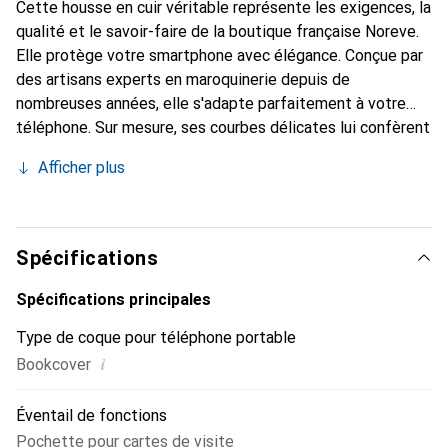
Cette housse en cuir véritable représente les exigences, la
qualité et le savoir-faire de la boutique française Noreve.
Elle protège votre smartphone avec élégance. Conçue par
des artisans experts en maroquinerie depuis de
nombreuses années, elle s'adapte parfaitement à votre
téléphone. Sur mesure, ses courbes délicates lui confèrent
une véritable seconde peau. Elle devient l'accessoire chic
Afficher plus
et indispensable de votre smartphone. Reconnaissable à
l'international pour ses produits de haute qualité, la
marque Noreve est un choix sûr pour une clientèle
exigeante.
Spécifications
Spécifications principales
Type de coque pour téléphone portable
i
Bookcover
Éventail de fonctions
Pochette pour cartes de visite