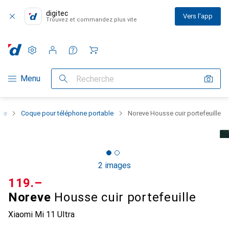
digitec
Vers l'app
Trouvez et commandez plus vite
Paramètres
Compte client
Listes de comparaison
Listes d'envies
Panier
Navigation par catégorie
Menu
Recherche
one
Coque pour téléphone portable
Noreve Housse cuir portefeuille
2 images
CHF
119.–
Noreve
Housse cuir portefeuille
Xiaomi Mi 11 Ultra