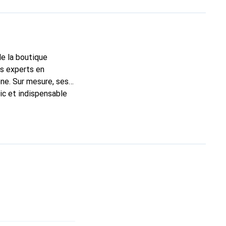
de la boutique
ns experts en
ne. Sur mesure, ses
ic et indispensable
, la marque Noreve