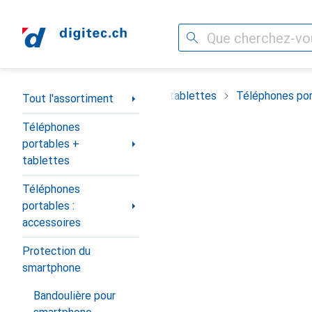
Recherche
Navigation par catégorie
timent
Téléphones portables + tablettes
Téléphones por
Tout l'assortiment
Téléphones
portables +
tablettes
Téléphones
portables :
accessoires
Protection du
smartphone
Bandoulière pour