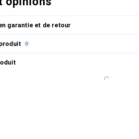
t opinions
en garantie et de retour
produit
0
roduit