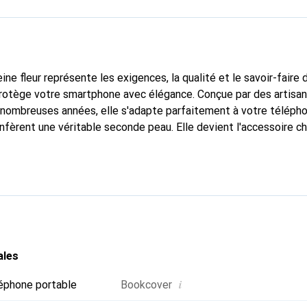
ine fleur représente les exigences, la qualité et le savoir-faire 
protège votre smartphone avec élégance. Conçue par des artisa
nombreuses années, elle s'adapte parfaitement à votre télépho
nfèrent une véritable seconde peau. Elle devient l'accessoire ch
Reconnaître à l'international pour ses produits de haute qualité
e clientèle exigeante.
ales
i
éphone portable
Bookcover