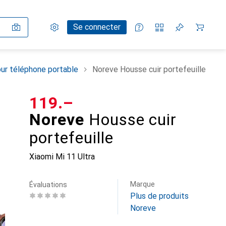
Paramètres
Compte client
Listes de comparaison
Listes d'envies
Panier
Se connecter
ur téléphone portable
Noreve Housse cuir portefeuille
CHF
119.–
Noreve
Housse cuir
portefeuille
Xiaomi Mi 11 Ultra
Marque
Évaluations
Plus de produits
Noreve