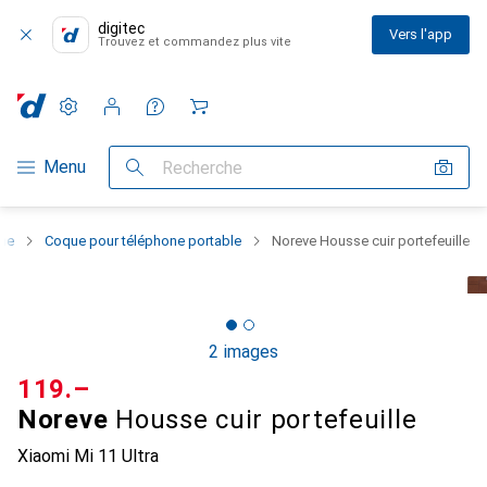
digitec
Vers l'app
Trouvez et commandez plus vite
Paramètres
Compte client
Listes de comparaison
Listes d'envies
Panier
Navigation par catégorie
Menu
Recherche
one
Coque pour téléphone portable
Noreve Housse cuir portefeuille
2 images
CHF
119.–
Noreve
Housse cuir portefeuille
Xiaomi Mi 11 Ultra