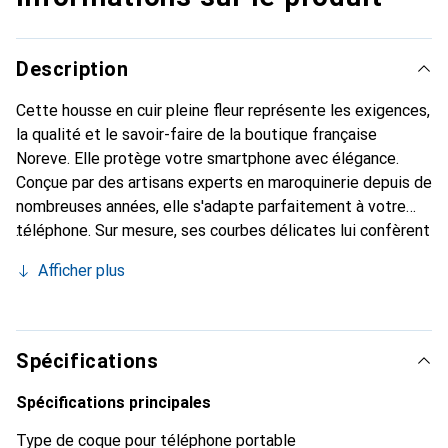
Description
Cette housse en cuir pleine fleur représente les exigences,
la qualité et le savoir-faire de la boutique française
Noreve. Elle protège votre smartphone avec élégance.
Conçue par des artisans experts en maroquinerie depuis de
nombreuses années, elle s'adapte parfaitement à votre
téléphone. Sur mesure, ses courbes délicates lui confèrent
une véritable seconde peau. Elle devient l'accessoire chic
Afficher plus
et indispensable de votre smartphone. Reconnaître
internationalement pour ses produits de haute qualité, la
marque Noreve est un choix sûr pour une clientèle
exigeante.
Spécifications
Spécifications principales
Type de coque pour téléphone portable