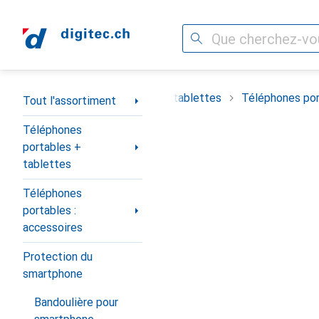
Recherche
Navigation par catégorie
timent
Téléphones portables + tablettes
Téléphones por
Tout l'assortiment
Téléphones
portables +
tablettes
Téléphones
portables :
accessoires
Protection du
smartphone
Bandoulière pour