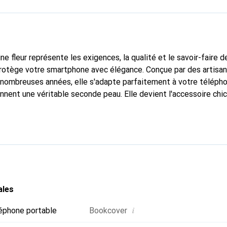
ne fleur représente les exigences, la qualité et le savoir-faire d
protège votre smartphone avec élégance. Conçue par des artisa
nombreuses années, elle s'adapte parfaitement à votre télépho
onnent une véritable seconde peau. Elle devient l'accessoire chi
Reconnaître internationalement pour ses produits de haute qual
 pour une clientèle exigeante.
ales
i
éphone portable
Bookcover