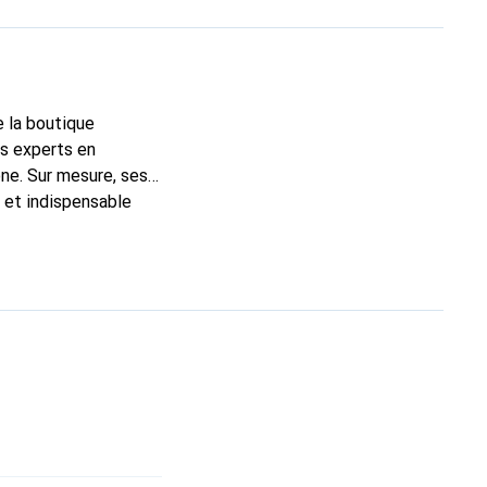
e la boutique
ns experts en
ne. Sur mesure, ses
c et indispensable
ité, la marque