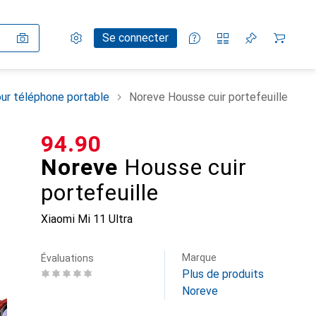
Paramètres
Compte client
Listes de comparaison
Listes d'envies
Panier
Se connecter
ur téléphone portable
Noreve Housse cuir portefeuille
CHF
94.90
Noreve
Housse cuir
portefeuille
Xiaomi Mi 11 Ultra
Marque
Évaluations
Plus de produits
Noreve