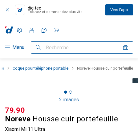
digitec
Vers l'app
Trouvez et commandez plus vite
Paramètres
Compte client
Listes de comparaison
Listes d'envies
Panier
Navigation par catégorie
Menu
Recherche
one
Coque pour téléphone portable
Noreve Housse cuir portefeuille
2 images
CHF
79.90
Noreve
Housse cuir portefeuille
Xiaomi Mi 11 Ultra