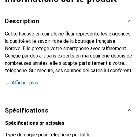
Description
Cette housse en cuir pleine fleur représente les exigences,
la qualité et le savoir-faire de la boutique française
Noreve. Elle protège votre smartphone avec raffinement.
Conçue par des artisans experts en maroquinerie depuis de
nombreuses années, elle s'adapte parfaitement à votre
téléphone. Sur mesure, ses courbes délicates lui confèrent
une véritable seconde peau. Elle devient l'accessoire chic
Afficher plus
et indispensable pour votre smartphone. Reconnaître
internationalement pour ses produits de haute qualité, la
marque Noreve est un choix sûr pour une clientèle
exigeante.
Spécifications
Spécifications principales
Type de coque pour téléphone portable