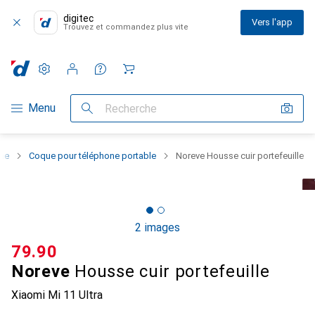
digitec
Vers l'app
Trouvez et commandez plus vite
Paramètres
Compte client
Listes de comparaison
Listes d'envies
Panier
Navigation par catégorie
Menu
Recherche
one
Coque pour téléphone portable
Noreve Housse cuir portefeuille
2 images
CHF
79.90
Noreve
Housse cuir portefeuille
Xiaomi Mi 11 Ultra