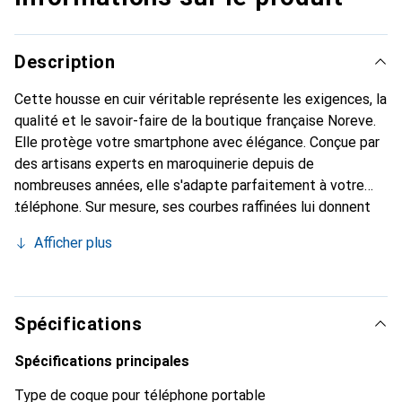
Description
Cette housse en cuir véritable représente les exigences, la
qualité et le savoir-faire de la boutique française Noreve.
Elle protège votre smartphone avec élégance. Conçue par
des artisans experts en maroquinerie depuis de
nombreuses années, elle s'adapte parfaitement à votre
téléphone. Sur mesure, ses courbes raffinées lui donnent
une véritable seconde peau. Elle devient l'accessoire chic
Afficher plus
et indispensable de votre smartphone. Reconnaître
internationalement pour ses produits de haute qualité, la
marque Noreve est un choix sûr pour une clientèle
exigeante.
Spécifications
Spécifications principales
Type de coque pour téléphone portable