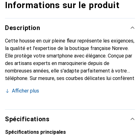
Informations sur le produit
Description
Cette housse en cuir pleine fleur représente les exigences,
la qualité et l'expertise de la boutique française Noreve.
Elle protège votre smartphone avec élégance. Conçue par
des artisans experts en maroquinerie depuis de
nombreuses années, elle s'adapte parfaitement à votre
téléphone. Sur mesure, ses courbes délicates lui confèrent
une véritable seconde peau. Elle devient l'accessoire chic
Afficher plus
et indispensable pour votre smartphone. Reconnaître
internationalement pour ses produits de haute qualité, la
marque Noreve est un choix sûr pour une clientèle
exigeante.
Spécifications
Spécifications principales