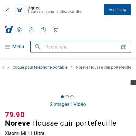
digitec
Vers l'app
Trouvez et commandez plus vite
Paramètres
Compte client
Listes de comparaison
Listes d'envies
Panier
Navigation par catégorie
Menu
Recherche
one
Coque pour téléphone portable
Noreve Housse cuir portefeuille
2 images
1 Vidéo
CHF
79.90
Noreve
Housse cuir portefeuille
Xiaomi Mi 11 Ultra