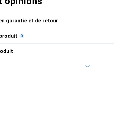
t opinions
en garantie et de retour
produit
0
roduit