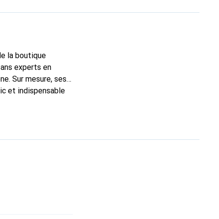
de la boutique
sans experts en
ne. Sur mesure, ses
ic et indispensable
té, la marque Noreve