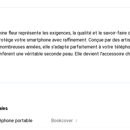
ine fleur représente les exigences, la qualité et le savoir-faire 
protège votre smartphone avec raffinement. Conçue par des arti
nombreuses années, elle s'adapte parfaitement à votre télépho
nfèrent une véritable seconde peau. Elle devient l'accessoire ch
connaître internationalement pour ses produits de haute quali
e clientèle exigeante.
ales
i
éphone portable
Bookcover