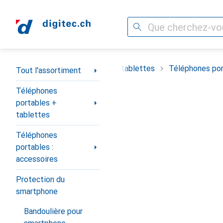
Recherche
Navigation par catégorie
timent
Téléphones portables + tablettes
Téléphones por
Tout l'assortiment
Téléphones
portables +
tablettes
Téléphones
portables :
accessoires
Protection du
smartphone
Bandoulière pour