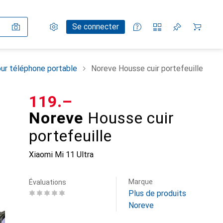
Paramètres
Compte client
Listes de comparaison
Listes d'envies
Panier
Se connecter
ur téléphone portable
Noreve Housse cuir portefeuille
CHF
119.–
Noreve
Housse cuir
portefeuille
Xiaomi Mi 11 Ultra
Marque
Évaluations
Plus de produits
Noreve