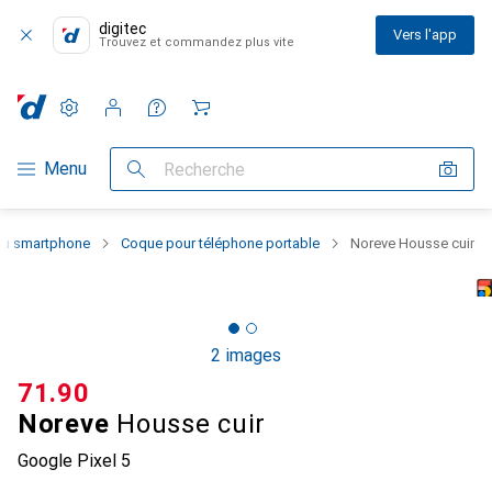
digitec
Vers l'app
Trouvez et commandez plus vite
Paramètres
Compte client
Listes de comparaison
Listes d'envies
Panier
Navigation par catégorie
Menu
Recherche
 du smartphone
Coque pour téléphone portable
Noreve Housse cuir
2 images
CHF
71.90
Noreve
Housse cuir
Google Pixel 5