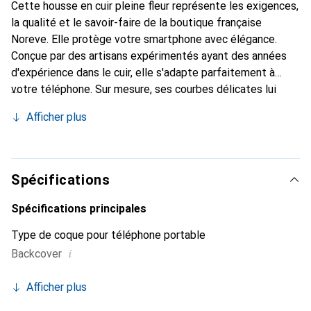
Cette housse en cuir pleine fleur représente les exigences,
la qualité et le savoir-faire de la boutique française
Noreve. Elle protège votre smartphone avec élégance.
Conçue par des artisans expérimentés ayant des années
d'expérience dans le cuir, elle s'adapte parfaitement à
votre téléphone. Sur mesure, ses courbes délicates lui
confèrent une véritable seconde peau. Elle devient
Afficher plus
l'accessoire chic et indispensable pour votre smartphone.
Reconnaissable à l'international pour ses produits de haute
qualité, la marque Noreve est un choix fiable pour une
clientèle exigeante.
Spécifications
Spécifications principales
Type de coque pour téléphone portable
i
Backcover
Afficher plus