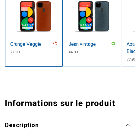
Orange Veggie
Jean vintage
Abac
Bla
CHF
71.90
CHF
44.80
CHF
77.9
Informations sur le produit
Description