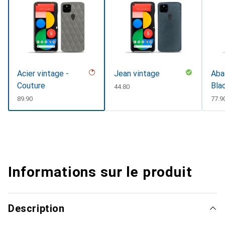
Acier vintage -
Jean vintage
Abac
Couture
Bla
CHF
44.80
CHF
89.90
CHF
77.9
Informations sur le produit
Description