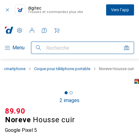
digitec
Vers l'app
Trouvez et commandez plus vite
Paramètres
Compte client
Listes de comparaison
Listes d'envies
Panier
Navigation par catégorie
Menu
Recherche
 du smartphone
Coque pour téléphone portable
Noreve Housse cuir
2 images
CHF
89.90
Noreve
Housse cuir
Google Pixel 5