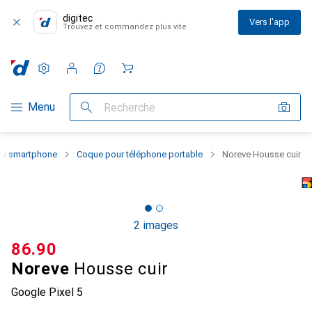
digitec
Vers l'app
Trouvez et commandez plus vite
Paramètres
Compte client
Listes de comparaison
Listes d'envies
Panier
Navigation par catégorie
Menu
Recherche
 du smartphone
Coque pour téléphone portable
Noreve Housse cuir
2 images
CHF
86.90
Noreve
Housse cuir
Google Pixel 5