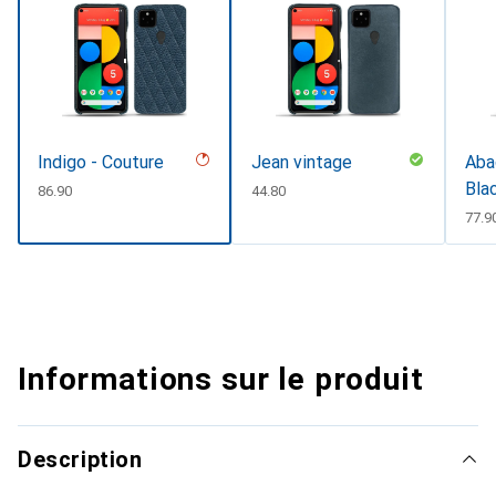
Indigo - Couture
Jean vintage
Abac
Bla
CHF
86.90
CHF
44.80
CHF
77.9
Informations sur le produit
Description