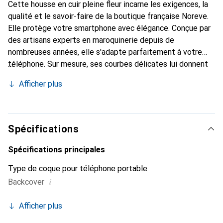
Cette housse en cuir pleine fleur incarne les exigences, la
qualité et le savoir-faire de la boutique française Noreve.
Elle protège votre smartphone avec élégance. Conçue par
des artisans experts en maroquinerie depuis de
nombreuses années, elle s'adapte parfaitement à votre
téléphone. Sur mesure, ses courbes délicates lui donnent
une véritable seconde peau. Elle devient un accessoire
Afficher plus
chic et indispensable pour votre smartphone. La marque
Noreve est reconnue internationalement pour ses produits
de haute qualité et constitue un choix sûr pour une
clientèle exigeante.
Spécifications
Spécifications principales
Type de coque pour téléphone portable
i
Backcover
Afficher plus