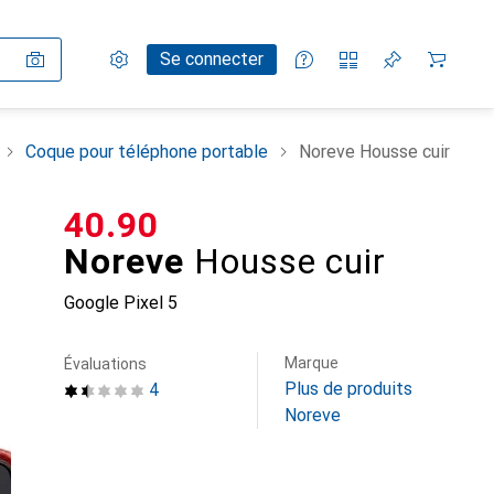
Paramètres
Compte client
Listes de comparaison
Listes d'envies
Panier
Se connecter
Coque pour téléphone portable
Noreve Housse cuir
CHF
40.90
Noreve
Housse cuir
Google Pixel 5
Marque
Évaluations
Plus de produits
4
Noreve