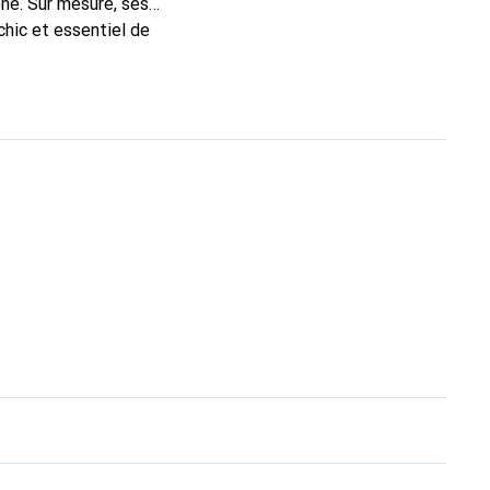
ne. Sur mesure, ses
chic et essentiel de
 la marque Noreve est