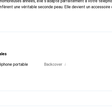
nombreuses années, elle s'adapte parfaitement à votre télépho
onfèrent une véritable seconde peau. Elle devient un accessoire 
naître internationalement pour ses produits de haute qualité,
ientèle exigeante.
ales
i
éphone portable
Backcover