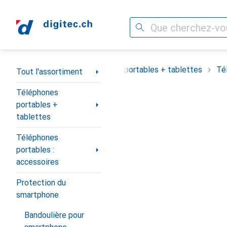
Recherche
Navigation par catégorie
Tout l'assortiment
Téléphones portables + tablettes
Té
Tout l'assortiment
Téléphones
portables +
tablettes
Téléphones
portables :
accessoires
Protection du
smartphone
Bandoulière pour