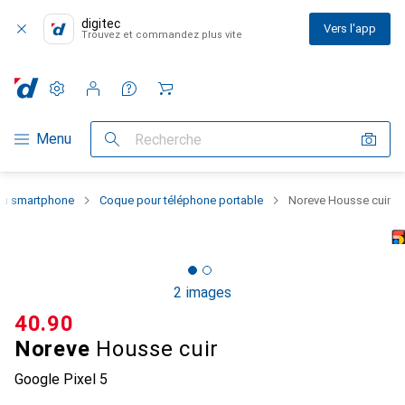
digitec
Vers l'app
Trouvez et commandez plus vite
Paramètres
Compte client
Listes de comparaison
Listes d'envies
Panier
Navigation par catégorie
Menu
Recherche
 du smartphone
Coque pour téléphone portable
Noreve Housse cuir
2 images
CHF
40.90
Noreve
Housse cuir
Google Pixel 5