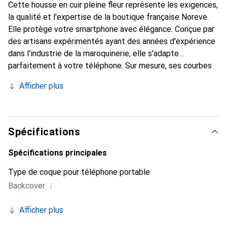
Cette housse en cuir pleine fleur représente les exigences,
la qualité et l'expertise de la boutique française Noreve.
Elle protège votre smartphone avec élégance. Conçue par
des artisans expérimentés ayant des années d'expérience
dans l'industrie de la maroquinerie, elle s'adapte
parfaitement à votre téléphone. Sur mesure, ses courbes
raffinées offrent une véritable seconde peau. Elle devient
Afficher plus
l'accessoire chic et indispensable pour votre smartphone.
La marque Noreve est reconnue internationalement pour
ses produits de haute qualité et constitue un choix fiable
pour une clientèle exigeante.
Spécifications
Spécifications principales
Type de coque pour téléphone portable
i
Backcover
Afficher plus