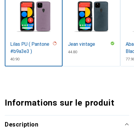
Lilas PU ( Pantone
Jean vintage
Abac
#b9a3e3 )
Bla
CHF
44.80
CHF
40.90
CHF
77.9
Informations sur le produit
Description