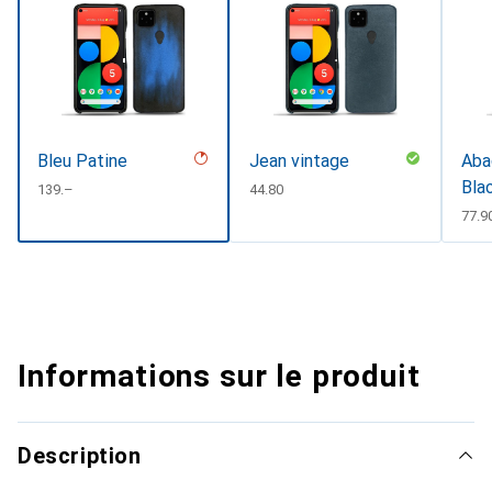
Bleu Patine
Jean vintage
Abac
Bla
CHF
139.–
CHF
44.80
CHF
77.9
Informations sur le produit
Description