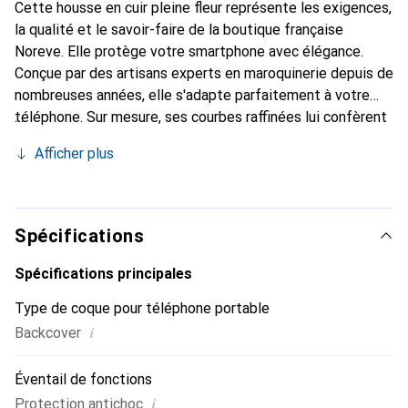
Cette housse en cuir pleine fleur représente les exigences,
la qualité et le savoir-faire de la boutique française
Noreve. Elle protège votre smartphone avec élégance.
Conçue par des artisans experts en maroquinerie depuis de
nombreuses années, elle s'adapte parfaitement à votre
téléphone. Sur mesure, ses courbes raffinées lui confèrent
une véritable seconde peau. Elle devient l'accessoire chic
Afficher plus
et essentiel de votre smartphone. Reconnaître
internationalement pour ses produits de haute qualité, la
marque Noreve est un choix sûr pour une clientèle
exigeante.
Spécifications
Spécifications principales
Type de coque pour téléphone portable
i
Backcover
Éventail de fonctions
i
Protection antichoc