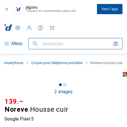
digitec
Vers l'app
Trouvez et commandez plus vite
Paramètres
Compte client
Listes de comparaison
Listes d'envies
Panier
Navigation par catégorie
Menu
Recherche
 du smartphone
Coque pour téléphone portable
Noreve Housse cuir
2 images
CHF
139.–
Noreve
Housse cuir
Google Pixel 5