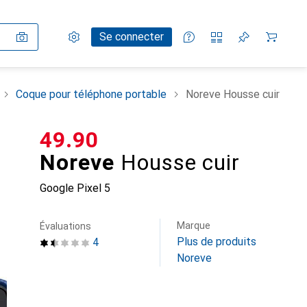
Paramètres
Compte client
Listes de comparaison
Listes d'envies
Panier
Se connecter
Coque pour téléphone portable
Noreve Housse cuir
CHF
49.90
Noreve
Housse cuir
Google Pixel 5
Marque
Évaluations
Plus de produits
4
Noreve