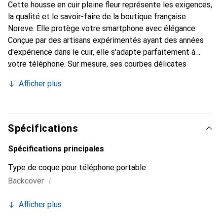
Cette housse en cuir pleine fleur représente les exigences,
la qualité et le savoir-faire de la boutique française
Noreve. Elle protège votre smartphone avec élégance.
Conçue par des artisans expérimentés ayant des années
d'expérience dans le cuir, elle s'adapte parfaitement à
votre téléphone. Sur mesure, ses courbes délicates
offrent une véritable seconde peau. Elle devient
Afficher plus
l'accessoire chic et indispensable pour votre smartphone.
Reconnaître internationalement pour ses produits de
haute qualité, la marque Noreve est un choix fiable pour
une clientèle exigeante.
Spécifications
Spécifications principales
Type de coque pour téléphone portable
i
Backcover
Afficher plus