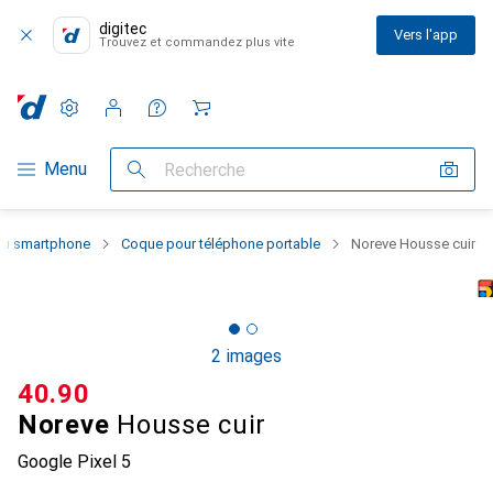
digitec
Vers l'app
Trouvez et commandez plus vite
Paramètres
Compte client
Listes de comparaison
Listes d'envies
Panier
Navigation par catégorie
Menu
Recherche
 du smartphone
Coque pour téléphone portable
Noreve Housse cuir
2 images
CHF
40.90
Noreve
Housse cuir
Google Pixel 5