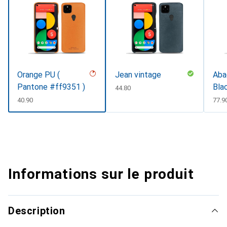
Orange PU (
Jean vintage
Abac
Pantone #ff9351 )
Bla
CHF
44.80
CHF
40.90
CHF
77.9
Informations sur le produit
Description