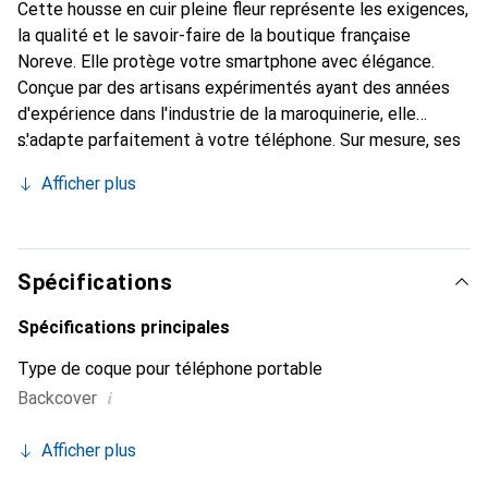
Cette housse en cuir pleine fleur représente les exigences,
la qualité et le savoir-faire de la boutique française
Noreve. Elle protège votre smartphone avec élégance.
Conçue par des artisans expérimentés ayant des années
d'expérience dans l'industrie de la maroquinerie, elle
s'adapte parfaitement à votre téléphone. Sur mesure, ses
courbes délicates lui confèrent une véritable seconde
Afficher plus
peau. Elle devient un accessoire chic et indispensable pour
votre smartphone. Reconnaître internationalement pour
ses produits de haute qualité, la marque Noreve est un
choix fiable pour une clientèle exigeante.
Spécifications
Spécifications principales
Type de coque pour téléphone portable
i
Backcover
Afficher plus