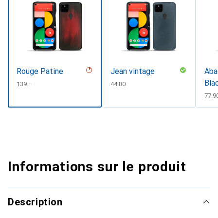
Rouge Patine
Jean vintage
Abac
Bla
CHF
139.–
CHF
44.80
CHF
77.9
Informations sur le produit
Description