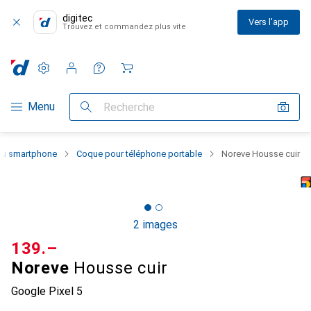
digitec
Vers l'app
Trouvez et commandez plus vite
Paramètres
Compte client
Listes de comparaison
Listes d'envies
Panier
Navigation par catégorie
Menu
Recherche
 du smartphone
Coque pour téléphone portable
Noreve Housse cuir
2 images
CHF
139.–
Noreve
Housse cuir
Google Pixel 5