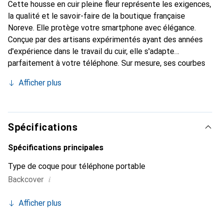
Cette housse en cuir pleine fleur représente les exigences,
la qualité et le savoir-faire de la boutique française
Noreve. Elle protège votre smartphone avec élégance.
Conçue par des artisans expérimentés ayant des années
d'expérience dans le travail du cuir, elle s'adapte
parfaitement à votre téléphone. Sur mesure, ses courbes
délicates lui confèrent une véritable seconde peau. Elle
Afficher plus
devient un accessoire chic et indispensable pour votre
smartphone. Reconnaître internationalement pour ses
produits de haute qualité, la marque Noreve est un choix
fiable pour une clientèle exigeante.
Spécifications
Spécifications principales
Type de coque pour téléphone portable
i
Backcover
Afficher plus