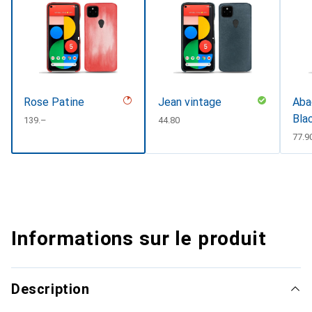
Rose Patine
Jean vintage
Abac
Bla
CHF
139.–
CHF
44.80
CHF
77.9
Informations sur le produit
Description