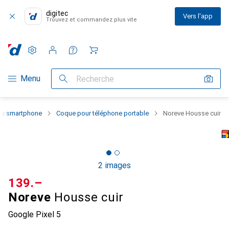
digitec
Vers l'app
Trouvez et commandez plus vite
Paramètres
Compte client
Listes de comparaison
Listes d'envies
Panier
Navigation par catégorie
Menu
Recherche
 du smartphone
Coque pour téléphone portable
Noreve Housse cuir
2 images
CHF
139.–
Noreve
Housse cuir
Google Pixel 5