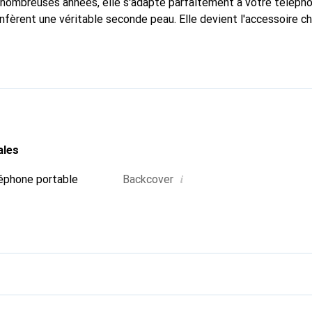
nombreuses années, elle s'adapte parfaitement à votre télépho
nfèrent une véritable seconde peau. Elle devient l'accessoire ch
Reconnaître internationalement pour ses produits de haute qual
 pour une clientèle exigeante.
ales
i
éphone portable
Backcover