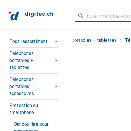
Recherche
Navigation par catégorie
Tout l'assortiment
Téléphones portables + tablettes
Té
Tout l'assortiment
Téléphones
portables +
tablettes
Téléphones
portables :
accessoires
Protection du
smartphone
Bandoulière pour