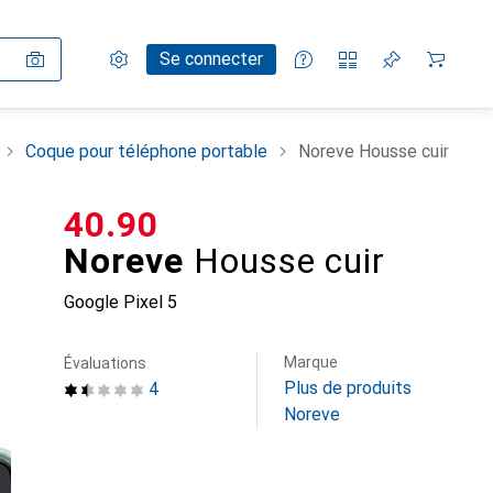
Paramètres
Compte client
Listes de comparaison
Listes d'envies
Panier
Se connecter
Coque pour téléphone portable
Noreve Housse cuir
CHF
40.90
Noreve
Housse cuir
Google Pixel 5
Marque
Évaluations
Plus de produits
4
Noreve