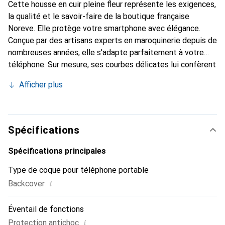
Cette housse en cuir pleine fleur représente les exigences,
la qualité et le savoir-faire de la boutique française
Noreve. Elle protège votre smartphone avec élégance.
Conçue par des artisans experts en maroquinerie depuis de
nombreuses années, elle s'adapte parfaitement à votre
téléphone. Sur mesure, ses courbes délicates lui confèrent
une véritable seconde peau. Elle devient l'accessoire chic
Afficher plus
et indispensable pour votre smartphone. Reconnaître
internationalement pour ses produits de haute qualité, la
marque Noreve est un choix sûr pour une clientèle
exigeante.
Spécifications
Spécifications principales
Type de coque pour téléphone portable
i
Backcover
Éventail de fonctions
i
Protection antichoc