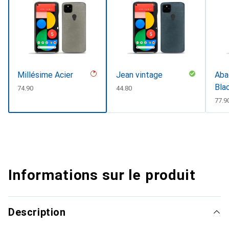
Millésime Acier
Jean vintage
Abac
Bla
CHF
74.90
CHF
44.80
CHF
77.9
Informations sur le produit
Description