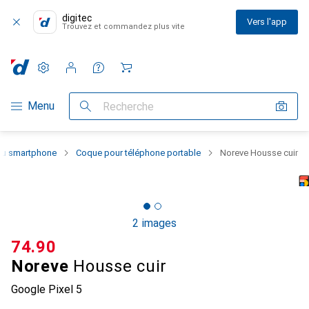
digitec
Vers l'app
Trouvez et commandez plus vite
Paramètres
Compte client
Listes de comparaison
Listes d'envies
Panier
Navigation par catégorie
Menu
Recherche
 du smartphone
Coque pour téléphone portable
Noreve Housse cuir
2 images
CHF
74.90
Noreve
Housse cuir
Google Pixel 5