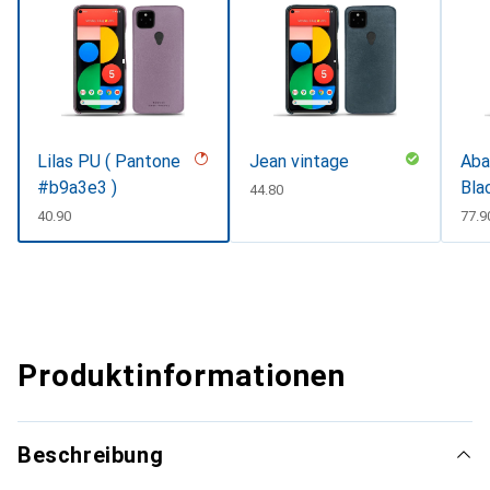
Lilas PU ( Pantone
Jean vintage
Aba
#b9a3e3 )
Bla
CHF
44.80
CHF
40.90
CHF
77.9
Produktinformationen
Beschreibung