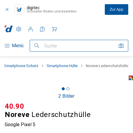
digitec
Zur App
Schneller finden und bestellen
Einstellungen
Kundenkonto
Vergleichslisten
Merklisten
Warenkorb
Navigation nach Kategorien
Menü
Suche
Smartphone Schutz
Smartphone Hülle
Noreve Lederschutzhülle
2 Bilder
CHF
40.90
Noreve
Lederschutzhülle
Google Pixel 5