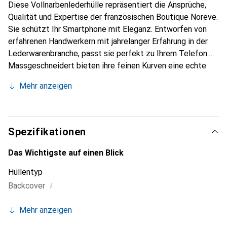
Diese Vollnarbenlederhülle repräsentiert die Ansprüche,
Qualität und Expertise der französischen Boutique Noreve.
Sie schützt Ihr Smartphone mit Eleganz. Entworfen von
erfahrenen Handwerkern mit jahrelanger Erfahrung in der
Lederwarenbranche, passt sie perfekt zu Ihrem Telefon.
Massgeschneidert bieten ihre feinen Kurven eine echte
zweite Haut. Sie wird zum schicken und unverzichtbaren
Mehr anzeigen
Accessoire für Ihr Smartphone. Die Marke Noreve ist
international für ihre hochwertigen Produkte anerkannt und
eine zuverlässige Wahl für eine anspruchsvolle Kundschaft.
Spezifikationen
Das Wichtigste auf einen Blick
Hüllentyp
i
Backcover
Mehr anzeigen