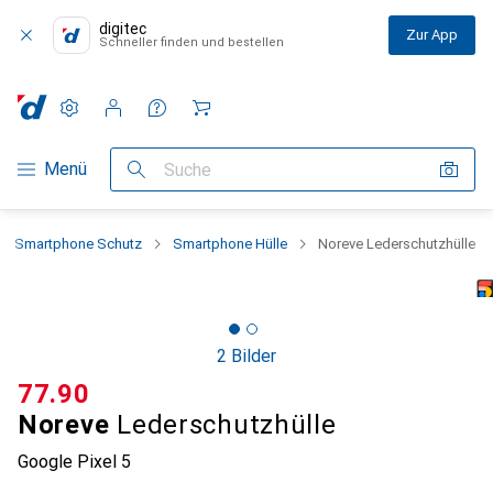
digitec
Zur App
Schneller finden und bestellen
Einstellungen
Kundenkonto
Vergleichslisten
Merklisten
Warenkorb
Navigation nach Kategorien
Menü
Suche
Smartphone Schutz
Smartphone Hülle
Noreve Lederschutzhülle
2 Bilder
CHF
77.90
Noreve
Lederschutzhülle
Google Pixel 5