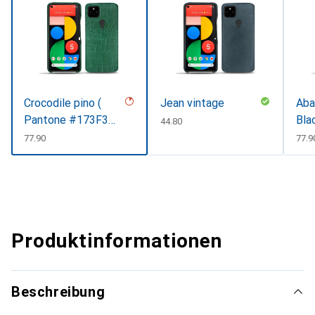
Crocodile pino (
Jean vintage
Aba
Pantone #173F35
Bla
CHF
44.80
)
CHF
77.90
CHF
77.9
Produktinformationen
Beschreibung