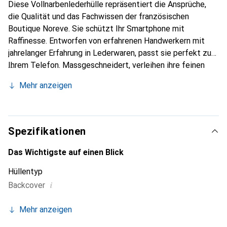
Diese Vollnarbenlederhülle repräsentiert die Ansprüche,
die Qualität und das Fachwissen der französischen
Boutique Noreve. Sie schützt Ihr Smartphone mit
Raffinesse. Entworfen von erfahrenen Handwerkern mit
jahrelanger Erfahrung in Lederwaren, passt sie perfekt zu
Ihrem Telefon. Massgeschneidert, verleihen ihre feinen
Kurven ihr eine wahre zweite Haut. Sie wird zum eleganten
Mehr anzeigen
und unverzichtbaren Accessoire für Ihr Smartphone.
International anerkannt für ihre hochwertigen Produkte ist
die Marke Noreve eine zuverlässige Wahl für eine
anspruchsvolle Kundschaft.
Spezifikationen
Das Wichtigste auf einen Blick
Hüllentyp
i
Backcover
Mehr anzeigen