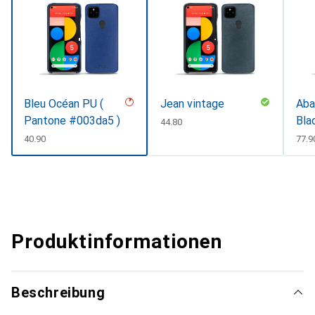
Bleu Océan PU (
Jean vintage
Aba
Pantone #003da5 )
Bla
CHF
44.80
CHF
40.90
CHF
77.9
Produktinformationen
Beschreibung