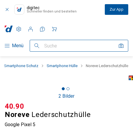
digitec
Zur App
Schneller finden und bestellen
Einstellungen
Kundenkonto
Vergleichslisten
Merklisten
Warenkorb
Navigation nach Kategorien
Menü
Suche
Smartphone Schutz
Smartphone Hülle
Noreve Lederschutzhülle
2 Bilder
CHF
40.90
Noreve
Lederschutzhülle
Google Pixel 5