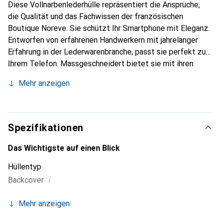
Diese Vollnarbenlederhülle repräsentiert die Ansprüche,
die Qualität und das Fachwissen der französischen
Boutique Noreve. Sie schützt Ihr Smartphone mit Eleganz.
Entworfen von erfahrenen Handwerkern mit jahrelanger
Erfahrung in der Lederwarenbranche, passt sie perfekt zu
Ihrem Telefon. Massgeschneidert bietet sie mit ihren
feinen Kurven eine echte zweite Haut. Sie wird zum
Mehr anzeigen
schicken und unverzichtbaren Accessoire für Ihr
Smartphone. Die Marke Noreve ist international für ihre
hochwertigen Produkte anerkannt und eine zuverlässige
Wahl für eine anspruchsvolle Kundschaft.
Spezifikationen
Das Wichtigste auf einen Blick
Hüllentyp
i
Backcover
Mehr anzeigen