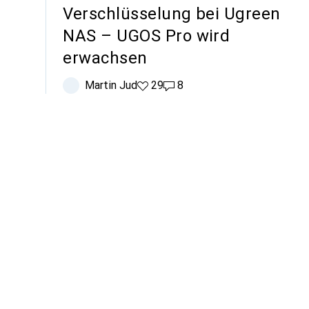
Verschlüsselung bei Ugreen
NAS – UGOS Pro wird
erwachsen
re
Martin Jud
29 Likes
29
8 Kommentare
8