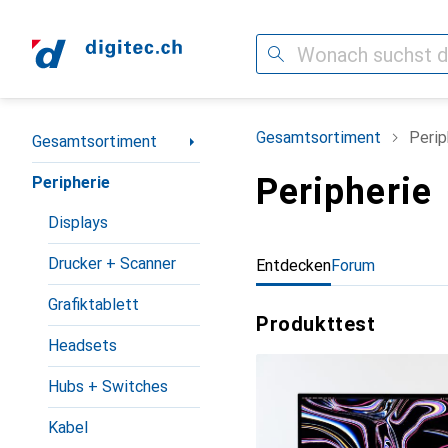
Suche
Navigation nach Kategorien
Gesamtsortiment
Perip
Gesamtsortiment
Peripherie
Peripherie
Displays
Drucker + Scanner
Entdecken
Forum
Grafiktablett
Produkttest
Headsets
Hubs + Switches
Kabel