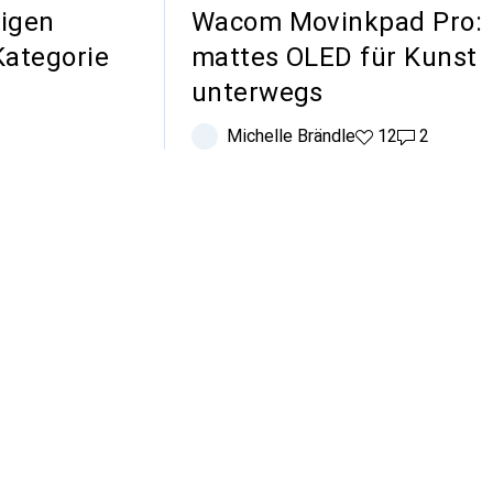
tigen
Wacom Movinkpad Pro:
Kategorie
mattes OLED für Kunst
unterwegs
Michelle Brändle
12 Likes
12
2 Kommenta
2