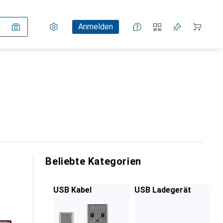
Einstellungen
Kundenkonto
Vergleichslisten
Merklisten
Warenkorb
Anmelden
Beliebte Kategorien
USB Kabel
USB Ladegerät